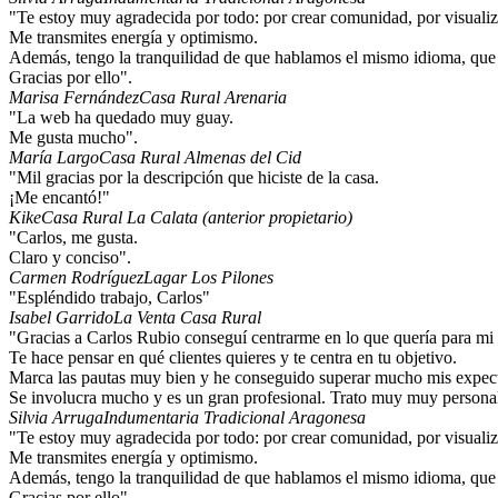
"Te estoy muy agradecida por todo: por crear comunidad, por visualiza
Me transmites energía y optimismo.
Además, tengo la tranquilidad de que hablamos el mismo idioma, que
Gracias por ello".
Marisa Fernández
Casa Rural Arenaria
"La web ha quedado muy guay.
Me gusta mucho".
María Largo
Casa Rural Almenas del Cid
"Mil gracias por la descripción que hiciste de la casa.
¡Me encantó!"
Kike
Casa Rural La Calata (anterior propietario)
"Carlos, me gusta.
Claro y conciso".
Carmen Rodríguez
Lagar Los Pilones
"Espléndido trabajo, Carlos"
Isabel Garrido
La Venta Casa Rural
"Gracias a Carlos Rubio conseguí centrarme en lo que quería para mi
Te hace pensar en qué clientes quieres y te centra en tu objetivo.
Marca las pautas muy bien y he conseguido superar mucho mis expect
Se involucra mucho y es un gran profesional. Trato muy muy persona
Silvia Arruga
Indumentaria Tradicional Aragonesa
"Te estoy muy agradecida por todo: por crear comunidad, por visualiza
Me transmites energía y optimismo.
Además, tengo la tranquilidad de que hablamos el mismo idioma, que
Gracias por ello".