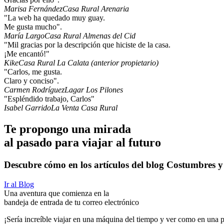
Marisa Fernández
Casa Rural Arenaria
"La web ha quedado muy guay.
Me gusta mucho".
María Largo
Casa Rural Almenas del Cid
"Mil gracias por la descripción que hiciste de la casa.
¡Me encantó!"
Kike
Casa Rural La Calata (anterior propietario)
"Carlos, me gusta.
Claro y conciso".
Carmen Rodríguez
Lagar Los Pilones
"Espléndido trabajo, Carlos"
Isabel Garrido
La Venta Casa Rural
Te propongo una mirada
al pasado para viajar al futuro
Descubre cómo en los artículos del blog Costumbres y
Ir al Blog
Una aventura que comienza en la
bandeja de entrada de tu correo electrónico
¡Sería increíble viajar en una máquina del tiempo y ver como en una p